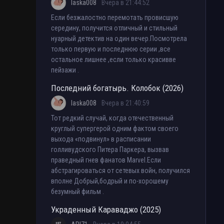
laska008
Вчера в 21:44:52
Если безжалостно перемотать провисшую
середину, получится отличный и стильный
нуарный детектив на один вечер.Посмотрела
только первую и последнюю серии ,все
остальное лишнее ,если только красивве
пейзажи .
Последний богатырь. Колобок (2026)
laska008
Вчера в 21:40:59
Тот редкий случай, когда отечественный
круглый супергерой одним фактом своего
выхода «подвинул» в расписании
голливудского Питера Паркера, вызвав
праведный гнев фанатов Marvel.Если
абстрагироваться от сетевых войн, получился
вполне Добрый,бодрый и по-хорошему
безумный фильм .
Украденный Караваджо (2025)