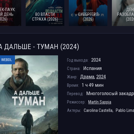
ЕК-ПАУК:
ДЕН
Й ДЕНЬ
ВО ВЛАСТИ
СУПЕРГЕРЛ
РАЗОБЛА
2026)
СТРАХА (2026)
(2026)
(202
А ДАЛЬШЕ - ТУМАН (2024)
2024
WEBDL
Год выхода:
Испания
Страна:
Драма
,
2024
Жанр:
1 ч 49 мин
Время:
Многоголосый закад
Перевод:
Режиссер:
Martín Sappia
Актеры:
Carolina Castella,
Pablo Lima