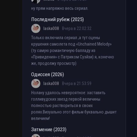
ну прям напряжно весь сериал.
Последний рубеж (2025)
laska008
Вчера в 22:02:32
Только включила сериал ,а тут сцены
крушения самолета под «Unchained Melody»
(ту самую романтичную балладу из
«Привидения» с Патриком Суэйзи) я, конечно
же, продолжу просмотр)
Одиссея (2026)
laska008
Вчера в 21:53:59
Нолану удалось невероятное: заставить
голливудских звезд первой величины
полностью раствориться в своих
ролях.Визуально этот фильм буквально дышит
величием!
Затмение (2023)