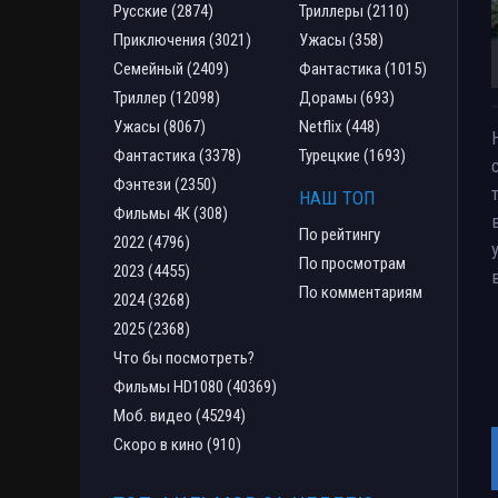
Русские (2874)
Триллеры (2110)
Приключения (3021)
Ужасы (358)
Семейный (2409)
Фантастика (1015)
Триллер (12098)
Дорамы (693)
Ужасы (8067)
Netflix (448)
Фантастика (3378)
Турецкие (1693)
Фэнтези (2350)
НАШ ТОП
Фильмы 4К (308)
По рейтингу
2022 (4796)
По просмотрам
2023 (4455)
По комментариям
2024 (3268)
2025 (2368)
Что бы посмотреть?
Фильмы HD1080 (40369)
Моб. видео (45294)
Скоро в кино (910)