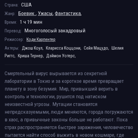
США
Страна:
Боевик
,
Ужасы
,
Фантастика
,
Жанр:
1 ч 19 мин
Время:
Многоголосый закадровый
Перевод:
Режиссер:
Коди Карпентер
Актеры:
Джош Коул,
Кларисса Коццони,
Сейя Мацудо,
Шелия
Риггс,
Криша Тернер,
Дэймон Уотерс,
Смертельный вирус вырывается из секретной
лаборатории в Токио и за короткое время превращает
планету в зону безумия. Мир, привыкший верить в
контроль и технологии, рушится под натиском
неизвестной угрозы. Мутации становятся
непредсказуемыми, люди меняются, города погружаются
в хаос, а привычные законы больше не работают. Пока
страх распространяется быстрее заражения, человечество
пытается найти способ выжить в новом кошмаре, где