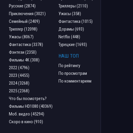
Русские (2874)
Триллеры (2110)
Приключения (3021)
Ужасы (358)
Семейный (2409)
Фантастика (1015)
Триллер (12098)
Дорамы (693)
Ужасы (8067)
Netflix (448)
Фантастика (3378)
Турецкие (1693)
Фэнтези (2350)
НАШ ТОП
Фильмы 4К (308)
По рейтингу
2022 (4796)
По просмотрам
2023 (4455)
По комментариям
2024 (3268)
2025 (2368)
Что бы посмотреть?
Фильмы HD1080 (40369)
Моб. видео (45294)
Скоро в кино (910)