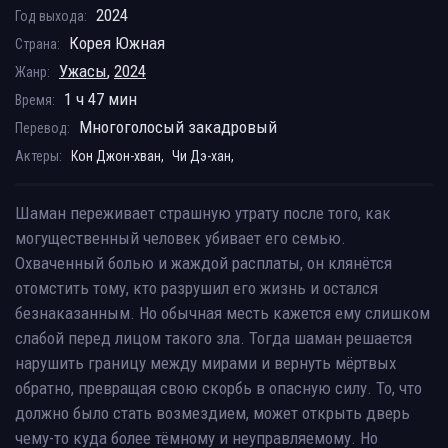
2024
Год выхода:
Корея Южная
Страна:
Ужасы
,
2024
Жанр:
1 ч 47 мин
Время:
Многоголосый закадровый
Перевод:
Актеры:
Кон Джон-хван,
Чи Дэ-хан,
Шаман переживает страшную утрату после того, как
могущественный человек убивает его семью.
Охваченный болью и жаждой расплаты, он клянётся
отомстить тому, кто разрушил его жизнь и остался
безнаказанным. Но обычная месть кажется ему слишком
слабой перед лицом такого зла. Тогда шаман решается
нарушить границу между мирами и вернуть мёртвых
обратно, превращая свою скорбь в опасную силу. То, что
должно было стать возмездием, может открыть дверь
чему-то куда более тёмному и неуправляемому. Но