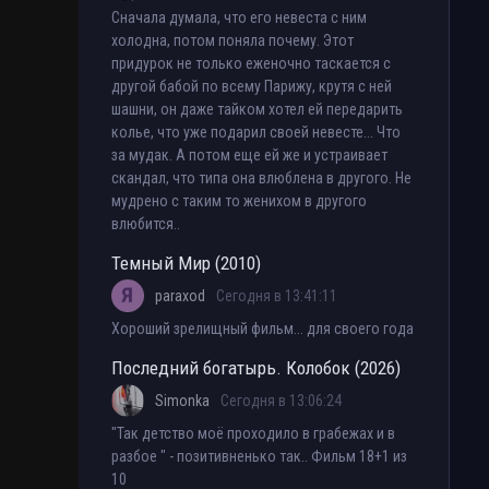
Сначала думала, что его невеста с ним
холодна, потом поняла почему. Этот
придурок не только еженочно таскается с
другой бабой по всему Парижу, крутя с ней
шашни, он даже тайком хотел ей передарить
колье, что уже подарил своей невесте... Что
за мудак. А потом еще ей же и устраивает
скандал, что типа она влюблена в другого. Не
мудрено с таким то женихом в другого
влюбится..
Темный Мир (2010)
paraxod
Сегодня в 13:41:11
Хороший зрелищный фильм... для своего года
Последний богатырь. Колобок (2026)
Simonka
Сегодня в 13:06:24
"Так детство моё проходило в грабежах и в
разбое " - позитивненько так.. Фильм 18+1 из
10