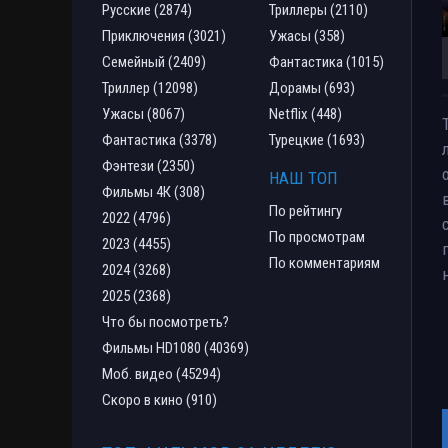
Русские (2874)
Триллеры (2110)
Приключения (3021)
Ужасы (358)
Семейный (2409)
Фантастика (1015)
Триллер (12098)
Дорамы (693)
Ужасы (8067)
Netflix (448)
Фантастика (3378)
Турецкие (1693)
Фэнтези (2350)
НАШ ТОП
Фильмы 4К (308)
По рейтингу
2022 (4796)
По просмотрам
2023 (4455)
По комментариям
2024 (3268)
2025 (2368)
Что бы посмотреть?
Фильмы HD1080 (40369)
Моб. видео (45294)
Скоро в кино (910)