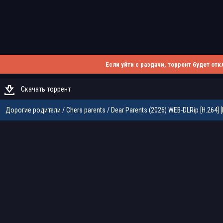
Если уйти с раздачи, торрент будет отк
Скачать торрент
Дорогие родители / Chers parents / Dear Parents (2026) WEB-DLRip [H.264] 