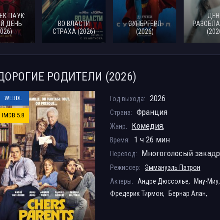
ЕК-ПАУК:
ДЕН
Й ДЕНЬ
ВО ВЛАСТИ
СУПЕРГЕРЛ
РАЗОБЛА
2026)
СТРАХА (2026)
(2026)
(202
ДОРОГИЕ РОДИТЕЛИ (2026)
2026
WEBDL
Год выхода:
Франция
Страна:
IMDB 5.8
Комедия
,
Жанр:
1 ч 26 мин
Время:
Многоголосый закад
Перевод:
Режиссер:
Эммануэль Патрон
Актеры:
Андре Дюссолье,
Миу-Миу
Фредерик Тирмон,
Бернар Алан,