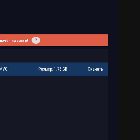
?
лючён на сайте!
[MVO]
Размер: 1.76 GB
Скачать