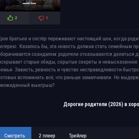
2
3
Трое братьев и сестёр переживают настоящий шок, когда род
лотерею. Казалось бы, эта новость должна стать семейным п
оборачивается скандалом: родители отказываются делиться д
вскрывает старые обиды, скрытые секреты и невысказанное 
семьи. Зависть, ревность и чувство несправедливости быстр
готовых вспоминать всё, что раньше замалчивали. Но выдерж
неожиданный выигрыш?
Дорогие родители (2026) в хо
Смотреть
2 плеер
Трейлер