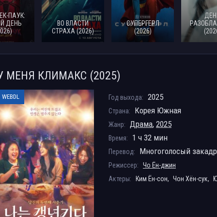
ЕК-ПАУК:
ДЕН
Й ДЕНЬ
ВО ВЛАСТИ
СУПЕРГЕРЛ
РАЗОБЛА
2026)
СТРАХА (2026)
(2026)
(202
У МЕНЯ КЛИМАКС (2025)
2025
WEBDL
Год выхода:
Корея Южная
Страна:
Драма
,
2025
Жанр:
1 ч 32 мин
Время:
Многоголосый закад
Перевод:
Режиссер:
Чо Ён-джин
Актеры:
Ким Ён-сон,
Чон Хён-сук,
Ю