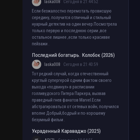
laska008
Сегодня в 21:44:52
Если безжалостно перемотать провисшую
середину, получится отличный и стильный
нуарный детектив на один вечер.Посмотрела
только первую и последнюю серии ,все
остальное лишнее ,если только красивве
пейзажи .
Последний богатырь. Колобок (2026)
laska008
Сегодня в 21:40:59
Тот редкий случай, когда отечественный
круглый супергерой одним фактом своего
выхода «подвинул» в расписании
голливудского Питера Паркера, вызвав
праведный гнев фанатов Marvel.Если
абстрагироваться от сетевых войн, получился
вполне Добрый,бодрый и по-хорошему
безумный фильм .
Украденный Караваджо (2025)