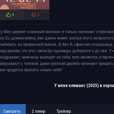
0
3
Су Мин держит книжный магазин и только начинает сталкиват
Ын Ён, домохозяйка, уже давно живёт внутри этого непростого
выбивать из привычной жизни. А Хён И, офисная сотрудница,
подозревая, что этот «монстр» однажды доберётся и до неё. У
раздражает, мужчины выводят из себя, тело меняется, а терпе
накрывают с головой, даже крепкая дружба начинает трещать
или придётся принять новую себя?
У меня климакс (2025) в хор
Смотреть
2 плеер
Трейлер