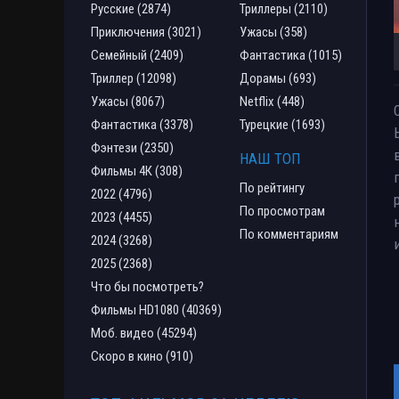
Русские (2874)
Триллеры (2110)
Приключения (3021)
Ужасы (358)
Семейный (2409)
Фантастика (1015)
Триллер (12098)
Дорамы (693)
Ужасы (8067)
Netflix (448)
Фантастика (3378)
Турецкие (1693)
Фэнтези (2350)
НАШ ТОП
Фильмы 4К (308)
По рейтингу
2022 (4796)
По просмотрам
2023 (4455)
По комментариям
2024 (3268)
2025 (2368)
Что бы посмотреть?
Фильмы HD1080 (40369)
Моб. видео (45294)
Скоро в кино (910)