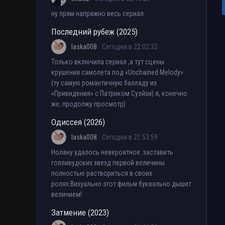
ну прям напряжно весь сериал.
Последний рубеж (2025)
laska008
Сегодня в 22:02:32
Только включила сериал ,а тут сцены
крушения самолета под «Unchained Melody»
(ту самую романтичную балладу из
«Привидения» с Патриком Суэйзи) я, конечно
же, продолжу просмотр)
Одиссея (2026)
laska008
Сегодня в 21:53:59
Нолану удалось невероятное: заставить
голливудских звезд первой величины
полностью раствориться в своих
ролях.Визуально этот фильм буквально дышит
величием!
Затмение (2023)