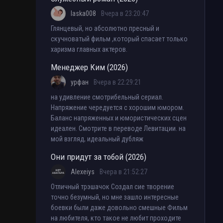
laska008
Вчера в 23:20:47
Глянцевый, но абсолютно пресный и
скучноватый фильм ,который спасает только
харизма главных актеров.
Менеджер Ким (2026)
урфан
Вчера в 22:29:21
на удивление смотрибельный сериал.
Напряжение чередуется с хорошим юмором.
Баланс напряженных и юмористических сцен
идеален. Смотрите в переводе Левитации. на
мой взгляд, идеальный дубляж
Они придут за тобой (2026)
Alexeiys
Вчера в 21:52:27
Отличный трэшачок Создал сие творение
точно безумный, но мне зашло интересные
боевки были даже довольно смешные Фильм
на любителя, кто такое не любит проходите