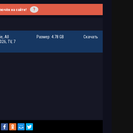
?
лючён на сайте!
e, All
Размер: 4.78 GB
Скачать
26, TV, 7