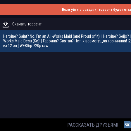
Если уйти с раздачи, торрент будет отк
Скачать торрент
Heroine? Saint? No, I'm an All-Works Maid (and Proud of It)! | Heroine? Seijo? Ii
Works Maid Desu (Ko)! | Героиня? Святая? Нет, я всемогущая горничная! [20
из 12 эп.] WEBRip 720p raw
РАССКАЗАТЬ ДРУЗЬЯМ!