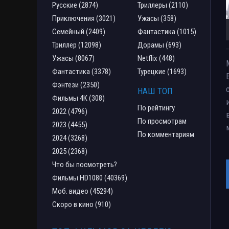
Русские (2874)
Триллеры (2110)
Приключения (3021)
Ужасы (358)
Семейный (2409)
Фантастика (1015)
Триллер (12098)
Дорамы (693)
Ужасы (8067)
Netflix (448)
Фантастика (3378)
Турецкие (1693)
Фэнтези (2350)
НАШ ТОП
Фильмы 4К (308)
По рейтингу
2022 (4796)
По просмотрам
2023 (4455)
По комментариям
2024 (3268)
2025 (2368)
Что бы посмотреть?
Фильмы HD1080 (40369)
Моб. видео (45294)
Скоро в кино (910)