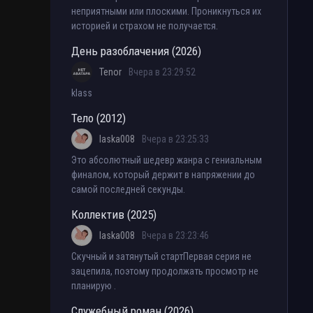
неприятными или плоскими. Проникнуться их
историей и страхом не получается.
День разоблачения (2026)
Tenor
Вчера в 23:29:52
klass
Тело (2012)
laska008
Вчера в 23:25:33
Это абсолютный шедевр жанра с гениальным
финалом, который держит в напряжении до
самой последней секунды.
Коллектив (2025)
laska008
Вчера в 23:23:46
Скучный и затянутый стартПервая серия не
зацепила, поэтому продолжать просмотр не
планирую .
Служебный роман (2026)