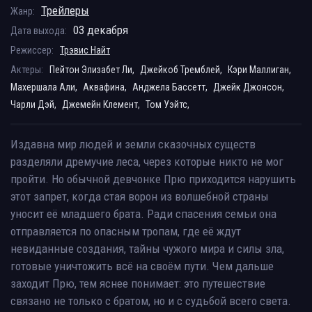
Трейлеры
Жанр:
03 декабря
Дата выхода:
Режиссер:
Трэвис Найт
Актеры:
Пейтон Элизабет Ли,
Джейкоб Тремблей,
Кэри Маллиган,
Махершала Али,
Аквафина,
Анджела Бассетт,
Джейк Джонсон,
Чарли Дэй,
Джемейн Клемент,
Том Уэйтс,
Издавна мир людей и земли сказочных существ
разделяли дремучие леса, через которые никто не мог
пройти. Но обычной девчонке Прю приходится нарушить
этот запрет, когда стая ворон из волшебной страны
уносит её младшего брата. Ради спасения семьи она
отправляется по опасным тропам, где её ждут
невиданные создания, тайны чужого мира и силы зла,
готовые уничтожить всё на своём пути. Чем дальше
заходит Прю, тем яснее понимает: это путешествие
связано не только с братом, но и с судьбой всего света.