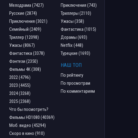
Мелодрама (7427)
Приключения (743)
Русские (2874)
Триллеры (2110)
Приключения (3021)
Ужасы (358)
Семейный (2409)
Фантастика (1015)
Триллер (12098)
Дорамы (693)
Ужасы (8067)
Netflix (448)
Фантастика (3378)
Турецкие (1693)
Фэнтези (2350)
НАШ ТОП
Фильмы 4К (308)
По рейтингу
2022 (4796)
По просмотрам
2023 (4455)
По комментариям
2024 (3268)
2025 (2368)
Что бы посмотреть?
Фильмы HD1080 (40369)
Моб. видео (45294)
Скоро в кино (910)