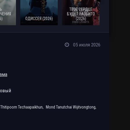
Ь
ТВОЕ СЕРДЦЕ
ЧЕНИЯ
БУДЕТ РАЗБИТО
6)
ОДИССЕЯ (2026)
(2026)
МОАНА (20
05 июля 2026
ама
ровый
Thitipoom Techaapaikhun,
Mond Tanutchai Wijitvongtong,