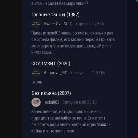
витамин салат без марковки !?
Грязные танцы (1987)
SwetE-SvetM
Сегодня в 04:29:15
Приветствую!Сбилась со счёта, сколько раз
смотрела фильм, его можно пересматривать
многократно и не надоедает, каждый раз с
интересом...
СОУЛМ8ЙТ (2026)
Antipova_931
Сегодня в 01:07:06
огонь
Без изъяна (2007)
laska008
Сегодня в 00:30:10
Качественное, неторопливое и очень
породистое английское кино. Его стоит
смотреть ради великолепной игры Майкла
Кейна и эстетики эпохи.