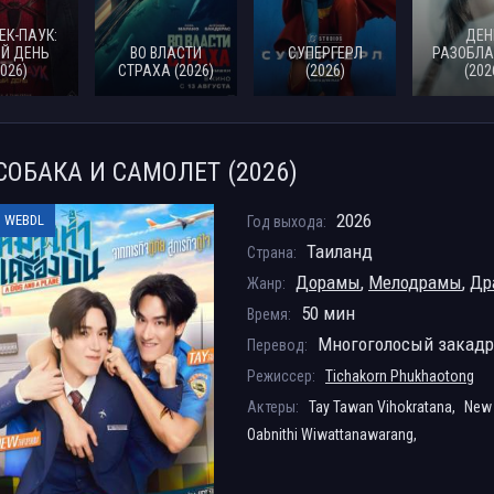
ЕК-ПАУК:
ДЕН
Й ДЕНЬ
ВО ВЛАСТИ
СУПЕРГЕРЛ
РАЗОБЛА
2026)
СТРАХА (2026)
(2026)
(202
СОБАКА И САМОЛЕТ (2026)
2026
WEBDL
Год выхода:
Таиланд
Страна:
Дорамы
,
Мелодрамы
,
Др
Жанр:
50 мин
Время:
Многоголосый закад
Перевод:
Режиссер:
Tichakorn Phukhaotong
Актеры:
Tay Tawan Vihokratana,
New 
Oabnithi Wiwattanawarang,