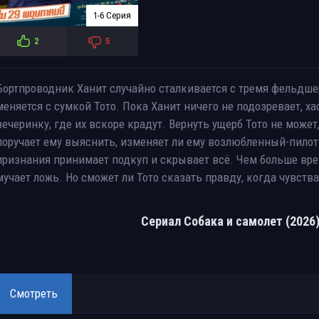
1-6 Серия
2
5
Бортпроводник Ханит случайно сталкивается с тремя фельдшер
меняется с сумкой Тото. Пока Ханит ничего не подозревает, ха
вечеринку, где их вскоре крадут. Вернуть ущерб Тото не может
поручает ему выяснить, изменяет ли ему возлюбленный-пилот. 
признания принимает подкуп и скрывает всё. Чем больше врем
мучает ложь. Но сможет ли Тото сказать правду, когда чувств
Сериал Собака и самолет (2026
Смотреть