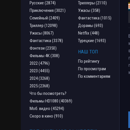
Русские (2874)
Триллеры (2110)
Приключения (3021)
Ужасы (358)
Семейный (2409)
Фантастика (1015)
Триллер (12098)
Дорамы (693)
Ужасы (8067)
Netflix (448)
Фантастика (3378)
Турецкие (1693)
Фэнтези (2350)
НАШ ТОП
Фильмы 4К (308)
По рейтингу
2022 (4796)
По просмотрам
2023 (4455)
По комментариям
2024 (3268)
2025 (2368)
Что бы посмотреть?
Фильмы HD1080 (40369)
Моб. видео (45294)
Скоро в кино (910)