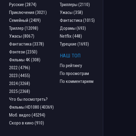
Русские (2874)
Триллеры (2110)
Приключения (3021)
Ужасы (358)
Семейный (2409)
Фантастика (1015)
Триллер (12098)
Дорамы (693)
Ужасы (8067)
Netflix (448)
Фантастика (3378)
Турецкие (1693)
Фэнтези (2350)
НАШ ТОП
Фильмы 4К (308)
По рейтингу
2022 (4796)
По просмотрам
2023 (4455)
По комментариям
2024 (3268)
2025 (2368)
Что бы посмотреть?
Фильмы HD1080 (40369)
Моб. видео (45294)
Скоро в кино (910)