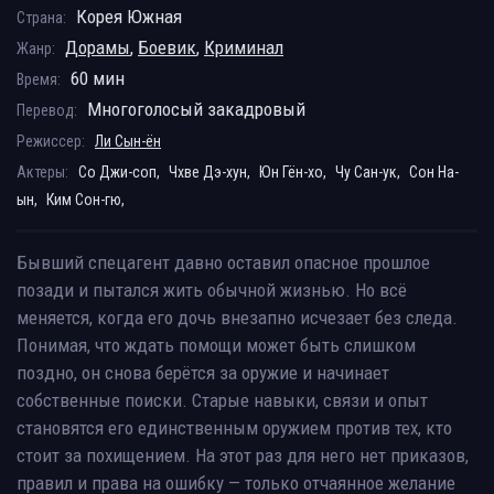
Корея Южная
Страна:
Дорамы
,
Боевик
,
Криминал
Жанр:
60 мин
Время:
Многоголосый закадровый
Перевод:
Режиссер:
Ли Сын-ён
Актеры:
Со Джи-соп,
Чхве Дэ-хун,
Юн Гён-хо,
Чу Сан-ук,
Сон На-
ын,
Ким Сон-гю,
Бывший спецагент давно оставил опасное прошлое
позади и пытался жить обычной жизнью. Но всё
меняется, когда его дочь внезапно исчезает без следа.
Понимая, что ждать помощи может быть слишком
поздно, он снова берётся за оружие и начинает
собственные поиски. Старые навыки, связи и опыт
становятся его единственным оружием против тех, кто
стоит за похищением. На этот раз для него нет приказов,
правил и права на ошибку — только отчаянное желание