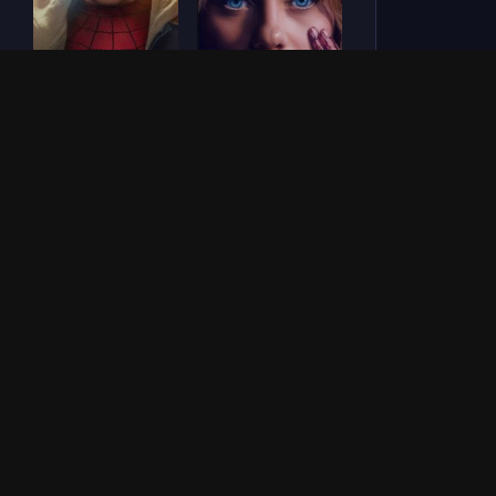
Человек-паук: Новый
СОУЛМ8ЙТ (2026)
день (2026)
Зловещие мертвецы:
Везунчик (2026)
Пекло (2026)