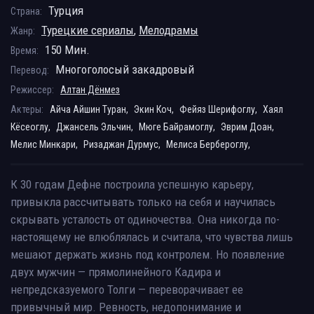
Турция
Страна:
Турецкие сериалы
,
Мелодрамы
Жанр:
150 Мин.
Время:
Многоголосый закадровый
Перевод:
Режиссер:
Алтан Дёнмез
Актеры:
Айча Айшин Туран,
Экин Коч,
Фейяз Шерифоглу,
Хаял
Кёсеоглу,
Джансель Эльчин,
Мюге Байрамоглу,
Эврим Доан,
Мелис Минкари,
Ризаджан Дурмус,
Мелиса Бербероглу,
К 30 годам Дефне построила успешную карьеру,
привыкла рассчитывать только на себя и научилась
скрывать усталость от одиночества. Она никогда по-
настоящему не влюблялась и считала, что чувства лишь
мешают держать жизнь под контролем. Но появление
двух мужчин — прямолинейного Кадира и
непредсказуемого Толги — переворачивает ее
привычный мир. Ревность, недопонимание и