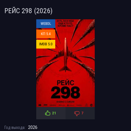
РЕЙС 298 (2026)
WEBDL
КП 5.4
IMDB 5.0
21
7
2026
Год выхода: