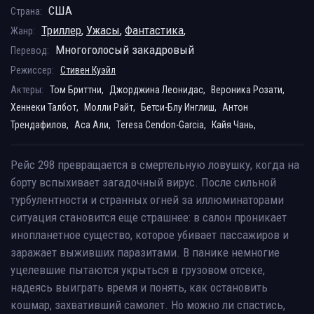
США
Страна:
Триллер
,
Ужасы
,
Фантастика
,
Жанр:
Многоголосый закадровый
Перевод:
Режиссер:
Стивен Куэйл
Актеры:
Том Бриттни,
Джорджина Леонидас,
Вероника Розати,
Хеннеки Талбот,
Молли Райт,
Бетси-Блу Инглиш,
Антон
Трендафилов,
Аса Али,
Teresa Cendon-Garcia,
Кайя Чань,
Рейс 298 превращается в смертельную ловушку, когда на
борту вспыхивает загадочный вирус. После сильной
турбулентности и странных огней за иллюминаторами
ситуация становится еще страшнее: в салон проникает
инопланетное существо, которое убивает пассажиров и
заражает выживших паразитами. В панике немногие
уцелевшие пытаются укрыться в грузовом отсеке,
надеясь выиграть время и понять, как остановить
кошмар, захвативший самолет. Но можно ли спастись,