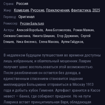
Россия
Страна:
Комедия
,
Русские
,
Приключения
,
Фантастика
,
2025
Жанр:
Оригинал
Перевод:
Режиссер:
Руслан Бальтцер
Актеры:
Алексей Воробьёв,
Анна Богомолова,
Роман Маякин,
Снежана Самохина,
Никита Шишкин,
Егор Дружинин,
Сергей
Епишев,
Ника Фисенко,
Елена Махова,
Артем Гайдуков,
В недалеком будущем путешествия во времени доступны
лишь избранным, и обаятельный мошенник Лаврик
получает шанс воспользоваться этой возможностью.
После разоблачения он остается без дохода, а
единственным спасением становится задание
миллиардера Больцмана: отправиться в Москву 1913
года и добыть кубок Гименея. Артефакт хранится в Кассе
невест — банке, где собирают приданое. Но на пути
Лаврика встает принципиальная Варя, обладающая