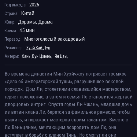
2026
Год выхода:
Китай
Страна:
Дорамы
,
Драма
Жанр:
45 мин
Время:
Многоголосый закадровый
Перевод:
Режиссер:
Хуэй Кай Дун
Актеры:
Хань Дун Цзюнь,
Ян Цзы,
Во времена династии Мин Хуэйчжоу потрясает громкое
«дело об императорской туши», разрушившее вековой
порядок. Дом Ли, столетиями славившийся мастерством,
теряет положение, а затем и семья Ло становится жертвой
дворцовых интриг. Спустя годы Ли Чжэнь, младшая дочь
из ветви клана Ли, берется за фамильное ремесло, чтобы
выжить, и поражает мастеров своим талантом. Вместе с
Ло Вэньцянем, мечтающим возродить дом Ло, она
вступает в борьбу с кланом Тянь. Но смогут ли они