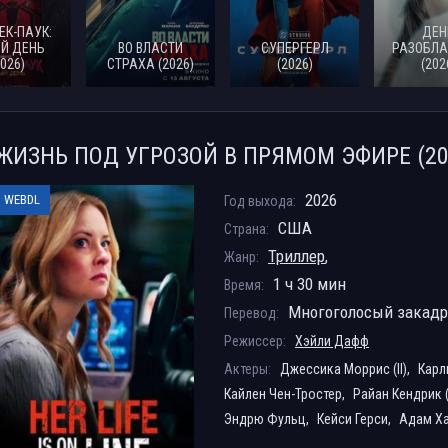
ЕК-ПАУК:
ДЕН
Й ДЕНЬ
ВО ВЛАСТИ
СУПЕРГЕРЛ
РАЗОБЛА
2026)
СТРАХА (2026)
(2026)
(202
ЖИЗНЬ ПОД УГРОЗОЙ В ПРЯМОМ ЭФИРЕ (20
2026
WEBDL
Год выхода:
США
Страна:
Триллер
,
Жанр:
1 ч 30 мин
Время:
Многоголосый закад
Перевод:
Режиссер:
Хэйли Дафф
Актеры:
Джессика Моррис (II),
Карл
Кайлен Чен-Тростер,
Райан Кендрик (I
Эндрю Фульц,
Кейси Герси,
Адам Х