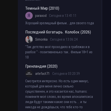
Темный Мир (2010)
paraxod
Сегодня в 13:41:11
Хороший зрелищный фильм... для своего года
Последний богатырь. Колобок (2026)
Simonka
Сегодня в 13:06:24
"Так детство моё проходило в грабежах и в
разбое " - позитивненько так.. Фильм 18+1 из
10
Гренландия (2020)
artefact71
Сегодня в 03:20:39
Смотрится интересно. Но есть один минус,
который для меня лично сильно
существенен, и это касается нас, humans:
помяните моё слово, во время апокалипсиса
люди будут такими какие они есть ... и ты
никода не дождёшься, что тебе кто-то