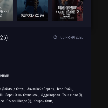
Ь
ТВОЕ СЕРДЦЕ
ЧЕНИЯ
БУДЕТ РАЗБИТО
6)
ОДИССЕЯ (2026)
(2026)
МОАНА (20
26)
05 июня 2026
ровый
и Даймонд Стоун,
Азиза Кейт Барлоу,
Тесс Клайн,
I),
Лорен Эшли Стивенсон,
Эдди Коррал,
Тони Фокс (II),
асс,
Стивен Шилдс (II),
Конрой Смит,