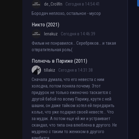
de_CroWn
Сегодня в 14:54:41
Бородач неплохо, остальное - мусор
Никто (2021)
lenakuz
Сегодня в 14:46:39
Фильм не понравился... Серебряков... и такая
отвратительная роль(
Полночь в Париже (2011)
tillakiz
Сегодня в 14:31:38
Сначала думала, что его невеста с ним
холодна, потом поняла почему. Этот
придурок не только еженочно таскается с
другой бабой по всему Парижу, крутя с ней
шашни, он даже тайком хотел ей передарить
колье, что уже подарил своей невесте... Что
за мудак. А потом еще ей же и устраивает
скандал, что типа она влюблена в другого. Не
мудрено с таким то женихом в другого
влюбится..