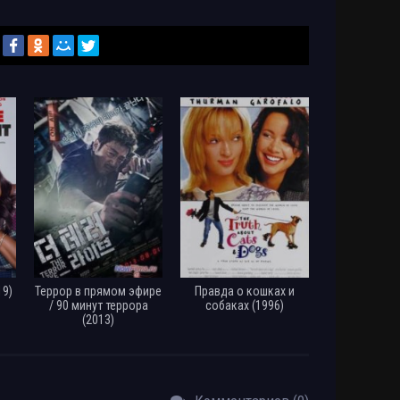
19)
Террор в прямом эфире
Правда о кошках и
/ 90 минут террора
собаках (1996)
(2013)