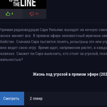
9
21
Упрямая радиоведущая Сара Уильямс выходит на ночную смену
звонок меняет все. В прямом эфире неизвестный мужчина зая
убийство. Сначала Сара пытается понять, розыгрыш это или уг
явно ведет свою игру. Время идет, напряжение растет, а каж
развязке. Сможет ли Сара выяснить, кто стоит за угрозой, пок
реальностью?
Жизнь под угрозой в прямом эфире (20
Смотреть
2 плеер