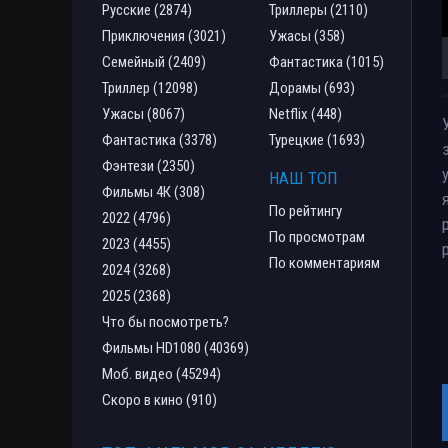
Русские (2874)
Триллеры (2110)
Приключения (3021)
Ужасы (358)
Семейный (2409)
Фантастика (1015)
Триллер (12098)
Дорамы (693)
Ужасы (8067)
Netflix (448)
Фантастика (3378)
Турецкие (1693)
Фэнтези (2350)
НАШ ТОП
Фильмы 4К (308)
По рейтингу
2022 (4796)
По просмотрам
2023 (4455)
По комментариям
2024 (3268)
2025 (2368)
Что бы посмотреть?
Фильмы HD1080 (40369)
Моб. видео (45294)
Скоро в кино (910)