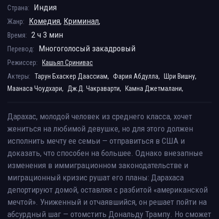
Индия
Страна:
Комедия
,
Криминал
,
Жанр:
2 ч 3 мин
Время:
Многоголосый закадровый
Перевод:
Режиссер:
Кашьяп Сринивас
Актеры:
Тарун Бхаскер Даассиам,
Фария Абдулла,
Шри Вишну,
Маанаса Чоудхари,
Дж.Д. Чакраварти,
Камна Джетмалани,
Дарахас, молодой человек из среднего класса, хочет
жениться на любимой девушке, но для этого должен
исполнить мечту ее семьи — отправиться в США и
доказать, что способен на большее. Однако внезапные
изменения в иммиграционном законодательстве и
миграционный кризис рушат его планы: Дарахаса
депортируют домой, оставляя с разбитой «американской
мечтой». Униженный и отчаявшийся, он решает пойти на
абсурдный шаг — отомстить Дональду Трампу. Но сможет