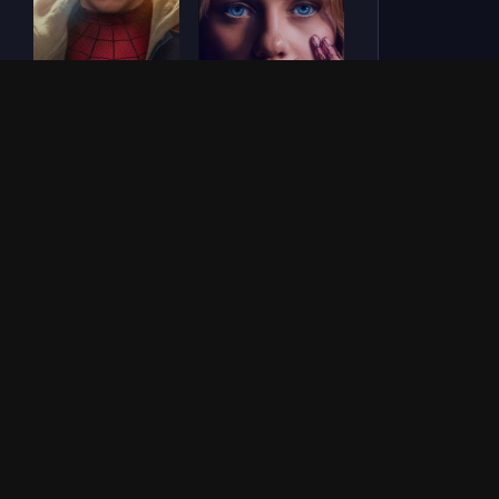
Человек-паук: Новый
СОУЛМ8ЙТ (2026)
день (2026)
Зловещие мертвецы:
Везунчик (2026)
Пекло (2026)