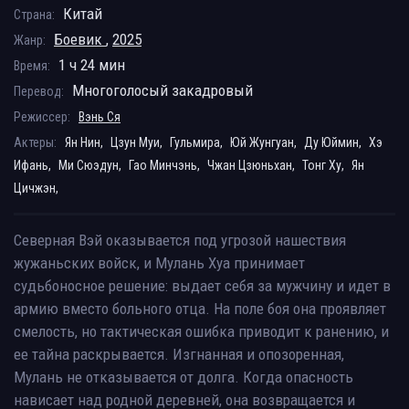
Китай
Страна:
Боевик
,
2025
Жанр:
1 ч 24 мин
Время:
Многоголосый закадровый
Перевод:
Режиссер:
Вэнь Ся
Актеры:
Ян Нин,
Цзун Муи,
Гульмира,
Юй Жунгуан,
Ду Юймин,
Хэ
Ифань,
Ми Сюэдун,
Гао Минчэнь,
Чжан Цзюньхан,
Тонг Ху,
Ян
Цичжэн,
Северная Вэй оказывается под угрозой нашествия
жужаньских войск, и Мулань Хуа принимает
судьбоносное решение: выдает себя за мужчину и идет в
армию вместо больного отца. На поле боя она проявляет
смелость, но тактическая ошибка приводит к ранению, и
ее тайна раскрывается. Изгнанная и опозоренная,
Мулань не отказывается от долга. Когда опасность
нависает над родной деревней, она возвращается и