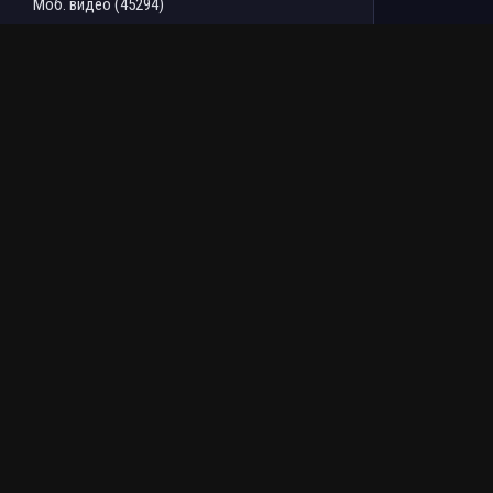
Моб. видео (45294)
Скоро в кино (910)
ТОП ФИЛЬМОВ ЗА НЕДЕЛЮ
Человек-паук: Новый
СОУЛМ8ЙТ (2026)
день (2026)