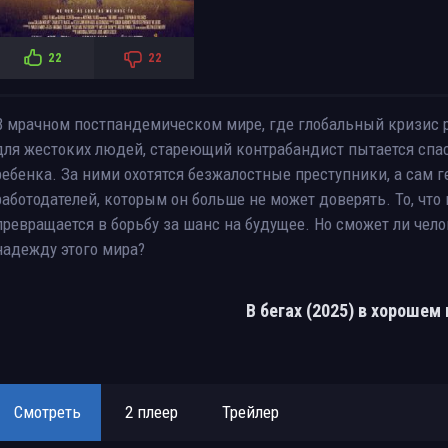
22
22
В мрачном постпандемическом мире, где глобальный кризис 
для жестоких людей, стареющий контрабандист пытается спа
ребенка. За ними охотятся безжалостные преступники, а сам 
работодателей, которым он больше не может доверять. То, что
превращается в борьбу за шанс на будущее. Но сможет ли ч
надежду этого мира?
В бегах (2025) в хорошем
Смотреть
2 плеер
Трейлер