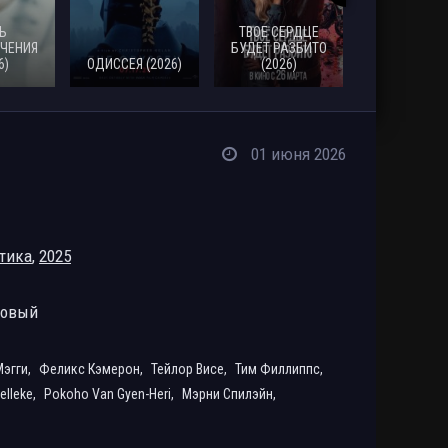
Ь
ТВОЕ СЕРДЦЕ
ЧЕНИЯ
БУДЕТ РАЗБИТО
6)
ОДИССЕЯ (2026)
(2026)
МОАНА (20
01 июня 2026
тика
,
2025
ровый
эгги,
Феликс Кэмерон,
Тейлор Висе,
Тим Филлиппс,
elleke,
Pokoho Van Gyen-Heri,
Мэрни Спилэйн,