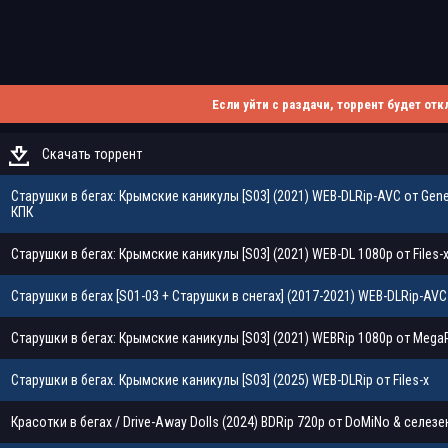
Если уйти с раздачи, торрент будет отк
Скачать торрент
Старушки в бегах: Крымские каникулы [S03] (2021) WEB-DLRip-AVC от Genera
КПК
Старушки в бегах: Крымские каникулы [S03] (2021) WEB-DL 1080p от Files-
Старушки в бегах [S01-03 + Старушки в снегах] (2017-2021) WEB-DLRip-AVC
Старушки в бегах: Крымские каникулы [S03] (2021) WEBRip 1080p от Mega
Старушки в бегах. Крымские каникулы [S03] (2025) WEB-DLRip от Files-х
Красотки в бегах / Drive-Away Dolls (2024) BDRip 720p от DoMiNo & селезень