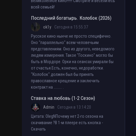
Великолепное кино!!!!!! Смотрите и веселитесь
всей семьей!
Последний богатырь. Колобок (2026)
ok1y
Сегодня в 15:55:37
Русское кино нынче не просто специфично.
Оно "параллельно" всем человечьим
представлениям. Оно из другого, неведомого
людям измерения. Такое "Госкино" могло бы
быть в Мордоре. Орки на сеансах умирали бы
от счастья.Есть, конечно, недоработки.
"Колобок" должен был бы принять
православное крещение и заключить
контракт на ......... .
Ставка на любовь (1-2 Сезон)
Admin
Сегодня в 13:14:20
Цитата: OlegNПочему нет 2-го сезона на
скачивание ?В 1-м плеере есть кнопка -
Скачать