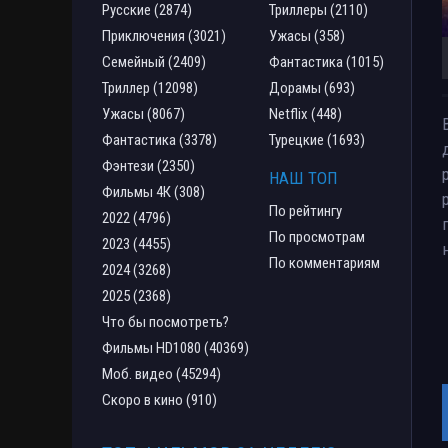
Русские (2874)
Триллеры (2110)
Приключения (3021)
Ужасы (358)
Семейный (2409)
Фантастика (1015)
Триллер (12098)
Дорамы (693)
Ужасы (8067)
Netflix (448)
Фантастика (3378)
Турецкие (1693)
Фэнтези (2350)
НАШ ТОП
Фильмы 4К (308)
По рейтингу
2022 (4796)
По просмотрам
2023 (4455)
По комментариям
2024 (3268)
2025 (2368)
Что бы посмотреть?
Фильмы HD1080 (40369)
Моб. видео (45294)
Скоро в кино (910)