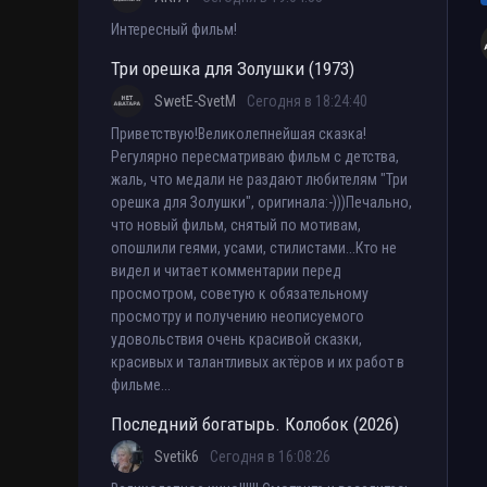
Интересный фильм!
Три орешка для Золушки (1973)
SwetE-SvetM
Сегодня в 18:24:40
Приветствую!Великолепнейшая сказка!
Регулярно пересматриваю фильм с детства,
жаль, что медали не раздают любителям "Три
орешка для Золушки", оригинала:-)))Печально,
что новый фильм, снятый по мотивам,
опошлили геями, усами, стилистами...Кто не
видел и читает комментарии перед
просмотром, советую к обязательному
просмотру и получению неописуемого
удовольствия очень красивой сказки,
красивых и талантливых актёров и их работ в
фильме...
Последний богатырь. Колобок (2026)
Svetik6
Сегодня в 16:08:26