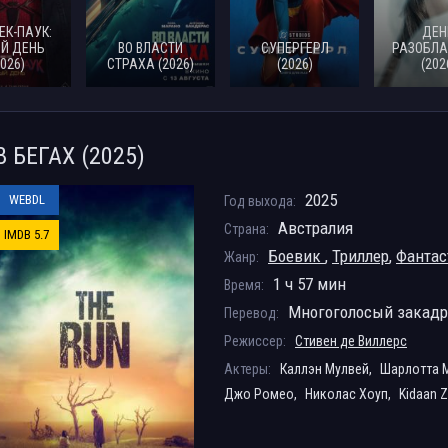
ЕК-ПАУК:
ДЕН
Й ДЕНЬ
ВО ВЛАСТИ
СУПЕРГЕРЛ
РАЗОБЛА
2026)
СТРАХА (2026)
(2026)
(202
В БЕГАХ (2025)
2025
WEBDL
Год выхода:
Австралия
Страна:
IMDB 5.7
Боевик
,
Триллер
,
Фантас
Жанр:
1 ч 57 мин
Время:
Многоголосый закад
Перевод:
Режиссер:
Стивен де Виллерс
Актеры:
Каллэн Мулвей,
Шарлотта М
Джо Ромео,
Николас Хоуп,
Kidaan Z