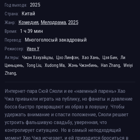
2025
Год выхода:
Китай
Страна:
Комедия
,
Мелодрама
,
2025
Жанр:
1 ч 39 мин
Время:
Многоголосый закадровый
Перевод:
Режиссер:
Ивен У
Актеры:
Чжэн Хэхуэйцзы,
Цзо Линфэн,
Хао Хань,
Цзя Бин,
Ли
Циньцинь,
Tong Liu,
Xudong Ma,
Жэнь Чжэнбинь,
Han Zhang,
Weiyi
Zhang,
Интернет-пара Сюй Сяоли и ее «наемный парень» Хао
Чжа привыкли играть на публику, но фанаты и давление
босса быстро превращают их образ в ловушку. Чтобы
удержать внимание и спасти положение, Сяоли решает
устроить фальшивую свадьбу, уверенная, что
контролирует ситуацию. Но в самый неподходящий
момент Хао Чжа исчезает, и ей приходится броситься в