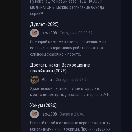
Ну наконец-то новый сезон ТЕД ЛАССО!!!
МОДЕРАТОРЫ, можно расписание выхода
серий?!
Дуплет (2025)
laska008
Сегодня в 00:03:52
Сценарий местами кажется написанным на
коленке, а оперативная работа показана
слишком сказочно и просто.
Достать ножи: Воскрешение
покойника (2025)
Abrrial
Сегодня в 00:02:02
Хуже первой части,но лучше второй,это
можно посмотреть довольно интересно 7/10
Хокум (2026)
laska008
Вчера в 23:36:11
Главный герой и остальные персонажи вышли
неприятными или плоскими. Проникнуться их