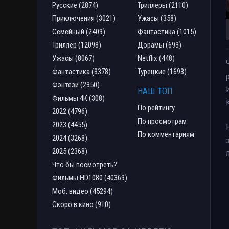
Русские (2874)
Триллеры (2110)
Приключения (3021)
Ужасы (358)
Семейный (2409)
Фантастика (1015)
Триллер (12098)
Дорамы (693)
Ужасы (8067)
Netflix (448)
Фантастика (3378)
Турецкие (1693)
Фэнтези (2350)
НАШ ТОП
Фильмы 4К (308)
По рейтингу
2022 (4796)
По просмотрам
2023 (4455)
По комментариям
2024 (3268)
2025 (2368)
Что бы посмотреть?
Фильмы HD1080 (40369)
Моб. видео (45294)
Скоро в кино (910)