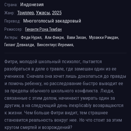
Индонезия
Страна:
Триллер
,
Ужасы
,
2025
Жанр:
Многоголосый закадровый
Перевод:
Режиссер:
Гинанти Рона Тембан
Актеры:
Феди Нурил,
Али Фикри,
Вави Зихан,
Музакки Рамдан,
Гиланг Девиалди,
Винсентиус Иеремия,
Фитри, молодой школьный психолог, пытается
разобраться в деле о травле, где замешан один из ее
учеников. Сначала она хочет лишь докопаться до правды
и помочь ребенку, но расследование быстро выводит ее
за пределы обычного школьного конфликта. Люди,
связанные с этим делом, начинают умирать один за
другим, а на следующий день inexplicably возвращаются
к жизни. Чем больше Фитри видит, тем страшнее
становится реальность вокруг нее. Но что стоит за этим
кругом смертей и возрождений?