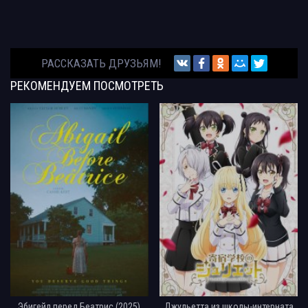
РАССКАЗАТЬ ДРУЗЬЯМ!
РЕКОМЕНДУЕМ
ПОСМОТРЕТЬ
Эбигейл перед Беатрис (2025)
Джульетта из школы-интерната