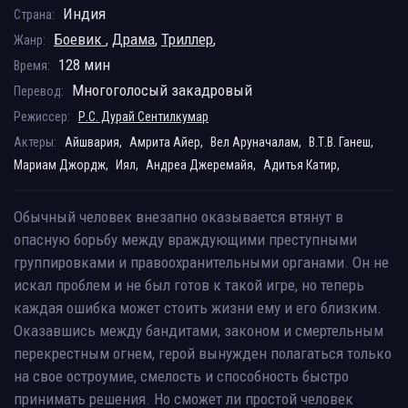
Индия
Страна:
Боевик
,
Драма
,
Триллер
,
Жанр:
128 мин
Время:
Многоголосый закадровый
Перевод:
Режиссер:
Р.С. Дурай Сентилкумар
Актеры:
Айшвария,
Амрита Айер,
Вел Аруначалам,
В.Т.В. Ганеш,
Мариам Джордж,
Иял,
Андреа Джеремайя,
Адитья Катир,
Обычный человек внезапно оказывается втянут в
опасную борьбу между враждующими преступными
группировками и правоохранительными органами. Он не
искал проблем и не был готов к такой игре, но теперь
каждая ошибка может стоить жизни ему и его близким.
Оказавшись между бандитами, законом и смертельным
перекрестным огнем, герой вынужден полагаться только
на свое остроумие, смелость и способность быстро
принимать решения. Но сможет ли простой человек