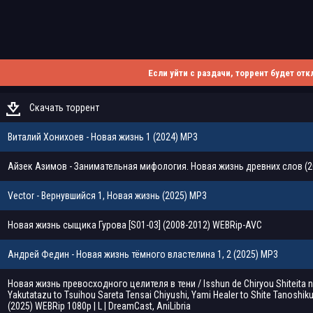
Если уйти с раздачи, торрент будет отк
Скачать торрент
Виталий Хонихоев - Новая жизнь 1 (2024) MP3
Айзек Азимов - Занимательная мифология. Новая жизнь древних слов (2
Vector - Вернувшийся 1, Новая жизнь (2025) МР3
Новая жизнь сыщика Гурова [S01-03] (2008-2012) WEBRip-AVC
Андрей Федин - Новая жизнь тёмного властелина 1, 2 (2025) МР3
Новая жизнь превосходного целителя в тени / Isshun de Chiryou Shiteita n
Yakutatazu to Tsuihou Sareta Tensai Chiyushi, Yami Healer to Shite Tanoshiku
(2025) WEBRip 1080p | L | DreamCast, AniLibria