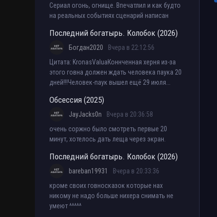
Сериал огонь, огнище. Впечатлил и как будто
на реальных событиях сценарий написан
Последний богатырь. Колобок (2026)
Богдан2020
Вчера в 22:12:56
Цитата: KronasValuaКоннченная херня из-за
этого говна должен ждать человека паука 20
дней!!!Человек-паук вышел ещё 29 июля...
Обсессия (2025)
JayJacks0n
Вчера в 20:36:58
очень соржно было смотреть первые 20
минут, хотелось дать леща через экран.
Последний богатырь. Колобок (2026)
bareban19931
Вчера в 20:33:36
кроме своих говносказок которые нах
никому не надо больше нихера снимать не
умеют ^^^^^