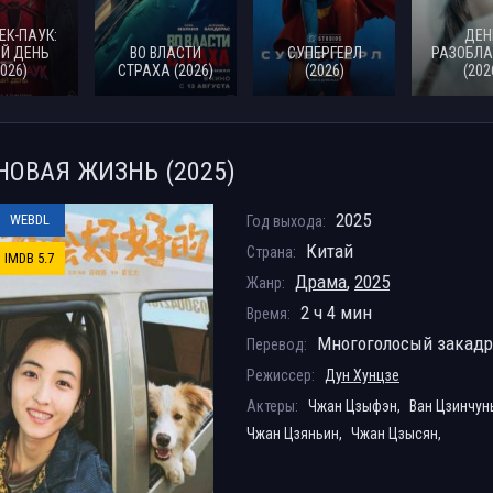
ЕК-ПАУК:
ДЕН
Й ДЕНЬ
ВО ВЛАСТИ
СУПЕРГЕРЛ
РАЗОБЛА
2026)
СТРАХА (2026)
(2026)
(202
НОВАЯ ЖИЗНЬ (2025)
2025
WEBDL
Год выхода:
Китай
Страна:
IMDB 5.7
Драма
,
2025
Жанр:
2 ч 4 мин
Время:
Многоголосый закад
Перевод:
Режиссер:
Дун Хунцзе
Актеры:
Чжан Цзыфэн,
Ван Цзинчун
Чжан Цзяньин,
Чжан Цзысян,