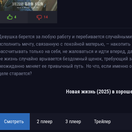
4
14
Девушка берется за любую работу и перебивается случайными
исполнить мечту, связанную с покойной матерью, — накопить
рассчитывать только на себя, не жаловаться и идти вперед, д
ее жизнь случайно врывается бездомный щенок, требующий за
неожиданно меняет ее привычный путь. Но что, если именно о
деле старается?
Новая жизнь (2025) в хорош
Смотреть
2 плеер
3 плеер
Трейлер