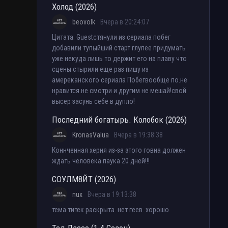
Холод (2026)
beovolk
Вчера в 20:24:07
Цитата: Guestстянули из сериала побег
добавили тупыйший старт глупее придумать
уже некуда лишь то держит его на плаву что
сцены стырили еще раз пишу из
амереканского сериала Побегвообще по.не
нравится.не смотри и другим не мешай!свой
высер засунь себе в дупло!
Последний богатырь. Колобок (2026)
KronasValua
Вчера в 19:38:38
Коннченная херня из-за этого говна должен
ждать человека паука 20 дней!!!
СОУЛМ8ЙТ (2026)
nux
Вчера в 19:13:38
тема титек раскрыта. нет геев. хорошо