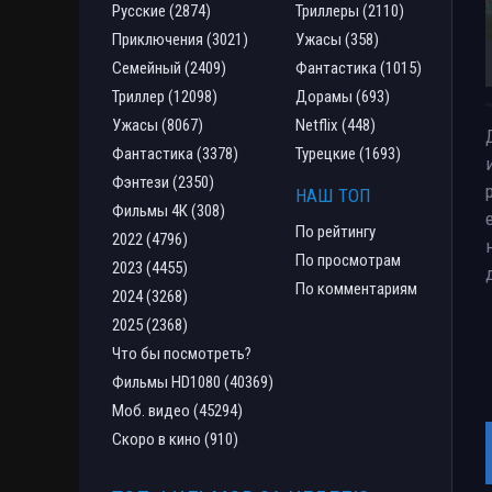
Русские (2874)
Триллеры (2110)
Приключения (3021)
Ужасы (358)
Семейный (2409)
Фантастика (1015)
Триллер (12098)
Дорамы (693)
Ужасы (8067)
Netflix (448)
Фантастика (3378)
Турецкие (1693)
Фэнтези (2350)
НАШ ТОП
Фильмы 4К (308)
По рейтингу
2022 (4796)
По просмотрам
2023 (4455)
По комментариям
2024 (3268)
2025 (2368)
Что бы посмотреть?
Фильмы HD1080 (40369)
Моб. видео (45294)
Скоро в кино (910)