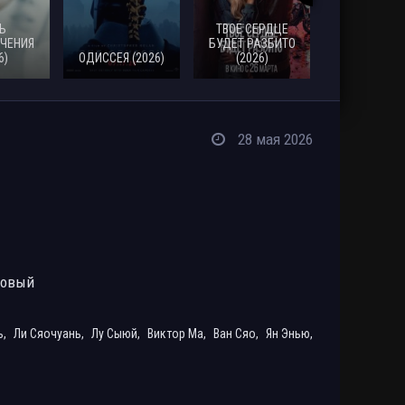
Ь
ТВОЕ СЕРДЦЕ
ЧЕНИЯ
БУДЕТ РАЗБИТО
6)
ОДИССЕЯ (2026)
(2026)
МОАНА (20
28 мая 2026
ровый
ь,
Ли Сяочуань,
Лу Сыюй,
Виктор Ма,
Ван Сяо,
Ян Энью,