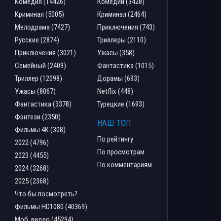
Комедия (14426)
Комедии (3428)
Криминал (5005)
Криминал (2464)
Мелодрама (7427)
Приключения (743)
Русские (2874)
Триллеры (2110)
Приключения (3021)
Ужасы (358)
Семейный (2409)
Фантастика (1015)
Триллер (12098)
Дорамы (693)
Ужасы (8067)
Netflix (448)
Фантастика (3378)
Турецкие (1693)
Фэнтези (2350)
НАШ ТОП
Фильмы 4К (308)
По рейтингу
2022 (4796)
По просмотрам
2023 (4455)
По комментариям
2024 (3268)
2025 (2368)
Что бы посмотреть?
Фильмы HD1080 (40369)
Моб. видео (45294)