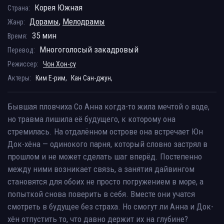
Корея Южная
Страна:
Дорамы
,
Мелодрамы
Жанр:
35 мин
Время:
Многоголосый закадровый
Перевод:
Режиссер:
Чон Хон-су
Актеры:
Ким Е-рим,
Кан Сан-джун,
Бывшая пловчиха Со Анна когда-то жила мечтой о воде,
но травма лишила её будущего, к которому она
стремилась. На отдалённом острове она встречает Юн
Док-хёна — одинокого парня, который словно застрял в
прошлом и не может сделать шаг вперёд. Постепенно
между ними возникает связь, а занятия дайвингом
становятся для обоих не просто погружением в море, а
попыткой снова поверить в себя. Вместе они учатся
смотреть в будущее без страха. Но смогут ли Анна и Док-
хён отпустить то, что давно держит их на глубине?