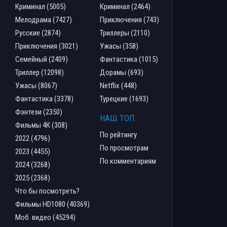
Криминал (5005)
Криминал (2464)
Мелодрама (7427)
Приключения (743)
Русские (2874)
Триллеры (2110)
Приключения (3021)
Ужасы (358)
Семейный (2409)
Фантастика (1015)
Триллер (12098)
Дорамы (693)
Ужасы (8067)
Netflix (448)
Фантастика (3378)
Турецкие (1693)
Фэнтези (2350)
НАШ ТОП
Фильмы 4К (308)
По рейтингу
2022 (4796)
По просмотрам
2023 (4455)
По комментариям
2024 (3268)
2025 (2368)
Что бы посмотреть?
Фильмы HD1080 (40369)
Моб. видео (45294)