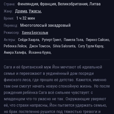
Финляндия, Франция, Великобритания, Литва
Страна:
Драма
,
Ужасы
,
Жанр:
1 ч 32 мин
Время:
Многоголосый закадровый
Перевод:
Режиссер:
Ханна Бергхольм
Актеры:
Сейди Хаарла,
Руперт Гринт,
Памела Тола,
Пиркко Сайсио,
Ребекка Лейси,
Джон Томсон,
Silvia Saloranta,
Сату Туули Карху,
Амира Халифа,
Йоханна Куува,
Сага и её британский муж Йон мечтают об идеальной
семье и переезжают в уединённый дом посреди
финского леса, где прошло её детство. Кажется, именно
там они смогут начать новую спокойную жизнь. Но после
рождения ребёнка Сага всё сильнее чувствует: с
младенцем что-то ужасно не так. Окружающие уверяют
её, что страхи напрасны, Йон пытается удержать семью,
но брак постепенно рушится под тяжестью тревоги и