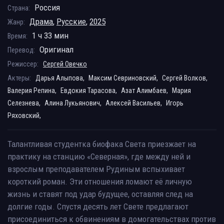
Россия
Страна:
Драма
,
Русские
,
2025
Жанр:
1 ч 33 мин
Время:
Оригинал
Перевод:
Режиссер:
Сергей Овечко
Актеры:
Дарья Алыпова,
Максим Севриновский,
Сергей Волков,
Валерия Репина,
Евдокия Тарасова,
Азат Алимбаев,
Мария
Селезнева,
Алина Лукьянович,
Алексей Васильев,
Игорь
Ряховский,
Талантливая студентка биофака Света приезжает на
практику на станцию «Северная», где между ней и
взрослым преподавателем Рудиным вспыхивает
короткий роман. Эти отношения ломают её личную
жизнь и ставят под удар будущее, оставляя след на
долгие годы. Спустя десять лет Свете предлагают
присоединиться к обвинениям в домогательствах против